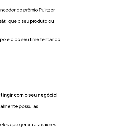
encedor do prêmio Pulitzer.
rsátil que o seu produto ou
po e o do seu time tentando
tingir com o seu negócio!
ealmente possui as
ueles que geram as maiores