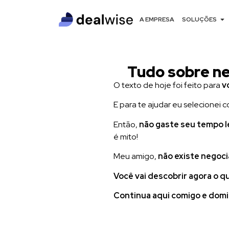
A EMPRESA
SOLUÇÕES
Tudo sobre ne
O texto de hoje foi feito para
v
E para te ajudar eu selecionei
Então,
não gaste seu tempo 
é mito!
Meu amigo,
não existe negoc
Você vai descobrir agora o 
Continua aqui comigo e domin