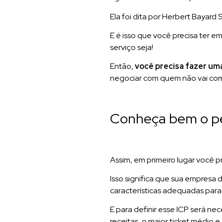
Ela foi dita por Herbert Bayard
E é isso que você precisa ter e
serviço seja!
Então,
você precisa fazer uma
negociar com quem não vai com
Conheça bem o per
Assim, em primeiro lugar você pr
Isso significa que sua empresa 
características adequadas para 
E para definir esse ICP será ne
receitas, o maior ticket médio 