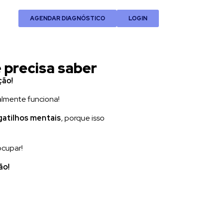
AGENDAR DIAGNÓSTICO
LOGIN
 precisa saber
ção!
almente funciona!
 gatilhos mentais
, porque isso
ocupar!
ão!