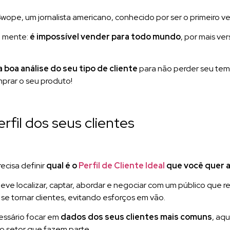
 Swope, um jornalista americano, conhecido por ser o primeiro v
m mente:
é impossível vender para todo mundo
, por mais ve
 boa análise do seu tipo de cliente
para não perder seu tem
prar o seu produto!
fil dos seus clientes
ecisa definir
qual é o
Perfil de Cliente Ideal
que você quer a
deve localizar, captar, abordar e negociar com um público que r
se tornar clientes, evitando esforços em vão.
cessário focar em
dados dos seus clientes mais comuns
, aq
e o setor que fazem parte.