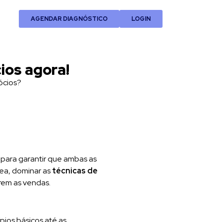
AGENDAR DIAGNÓSTICO
LOGIN
ios agora!
ócios?
 para garantir que ambas as
rea, dominar as
técnicas de
rrem as vendas.
pios básicos até as