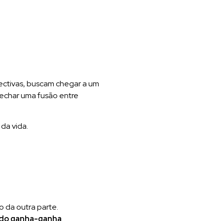
pectivas, buscam chegar a um
fechar uma fusão entre
da vida.
 da outra parte.
do ganha-ganha
.