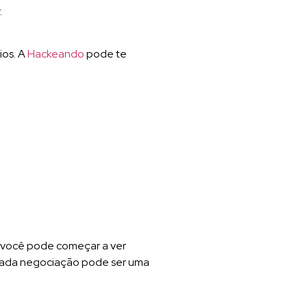
.
ios. A
Hackeando
pode te
, você pode começar a ver
, cada negociação pode ser uma