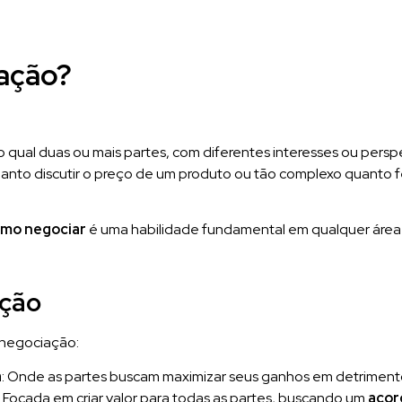
ação?
 qual duas ou mais partes, com diferentes interesses ou pers
uanto discutir o preço de um produto ou tão complexo quanto 
mo negociar
é uma habilidade fundamental em qualquer área 
ação
e negociação:
a
: Onde as partes buscam maximizar seus ganhos em detrimento
: Focada em criar valor para todas as partes, buscando um
acor