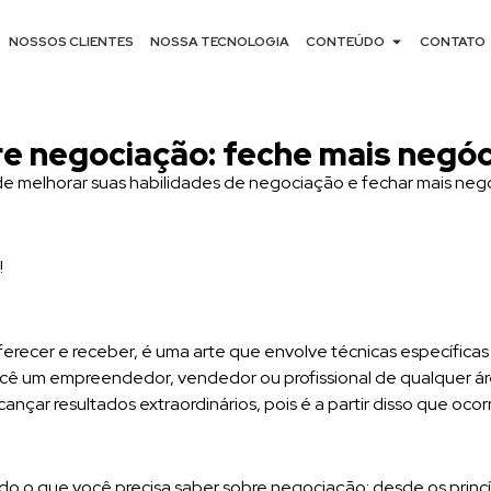
NOSSOS CLIENTES
NOSSA TECNOLOGIA
CONTEÚDO
CONTATO
e negociação: feche mais negóc
e melhorar suas habilidades de negociação e fechar mais neg
!
erecer e receber, é uma arte que envolve técnicas específicas
 você um empreendedor, vendedor ou profissional de qualquer á
cançar resultados extraordinários, pois é a partir disso que oco
do o que você precisa saber sobre negociação: desde os princí