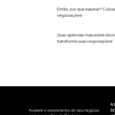
Então, por que esperar? Coloque
negociações!
Quer aprender mais sobre téc
transforme suas negociações!
A
Acelere o crescimento do seu negócio
S