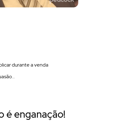
plicar durante a venda
suasão…
o é enganação!