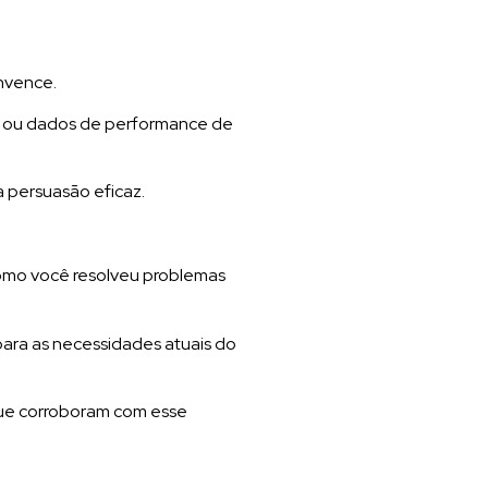
onvence.
os ou dados de performance de
 persuasão eficaz.
como você resolveu problemas
para as necessidades atuais do
que corroboram com esse