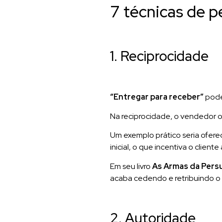
7 técnicas de p
1. Reciprocidade
“Entregar para receber”
pode
Na reciprocidade, o vendedor o
Um exemplo prático seria oferec
inicial, o que incentiva o clie
Em seu livro
As Armas da Pers
acaba cedendo e retribuindo 
2. Autoridade